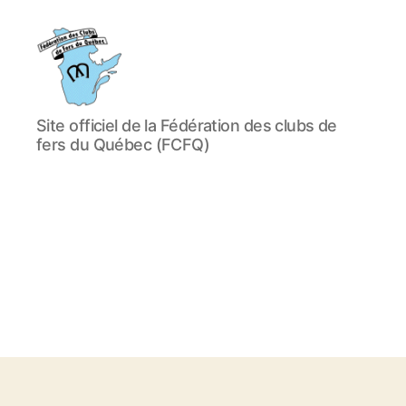
Fédération
Site officiel de la Fédération des clubs de
des
fers du Québec (FCFQ)
clubs
de
fers
du
Québec
(FCFQ)