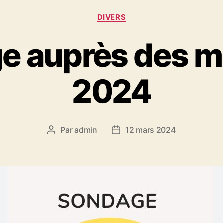
Catégories
DIVERS
e auprès des 
2024
Par
admin
12 mars 2024
Auteur
Date
de
de
l’article
l’article