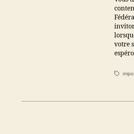
conten
Fédéra
invito
lorsqu
votre 
espéro
impo
Étiquett