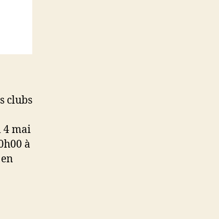
s clubs
 4 mai
10h00 à
 en