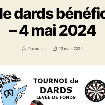
de dards bénéfi
– 4 mai 2024
Par
admin
12 mars 2024
Auteur
Date
de
de
l’article
l’article