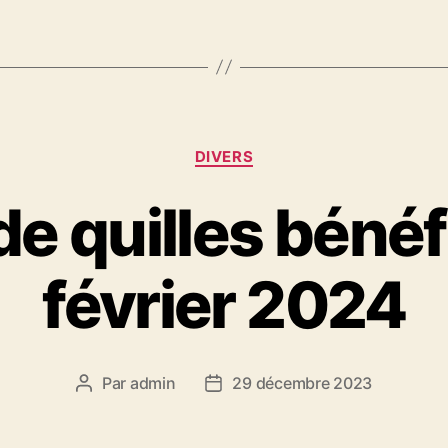
Catégories
DIVERS
de quilles bénéf
février 2024
Par
admin
29 décembre 2023
Auteur
Date
de
de
l’article
l’article