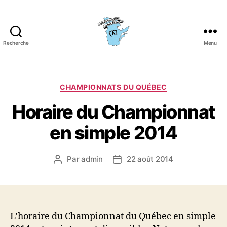
Recherche
Menu
Fédération
des
clubs
de
Catégories
CHAMPIONNATS DU QUÉBEC
fers
Horaire du Championnat
du
Québec
en simple 2014
(FCFQ)
Par
admin
22 août 2014
Auteur
Date
de
de
l’article
l’article
L’horaire du Championnat du Québec en simple