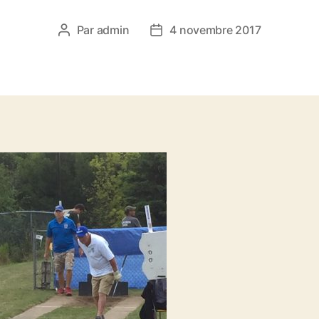
Par
admin
4 novembre 2017
Auteur
Date
de
de
l’article
l’article