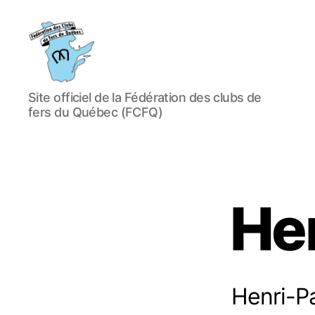
Fédération
Site officiel de la Fédération des clubs de
des
fers du Québec (FCFQ)
clubs
de
fers
du
Québec
(FCFQ)
He
Henri-Pa