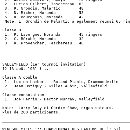
 2.  Lucien Gilbert, Taschereau  63

 3.  R. Grondin, Malartic        48

 4.  D. Richer, Noranda          53

 5.  R. Bourgouin, Noranda       42

 Note: L. Grondin de Malartic a également réussi 65 rin
Classe B

 1.  R. Lavergne, Noranda        45 ringers

 2.  C. Bérubé, Noranda          32

 3.  R. Provencher, Taschereau   40

VALLEYFIELD (1er tournoi invitation)

12-13 août 1961 (...)

Classe A double

 1.  Lucien Lambert - Roland Plante, Drummondville

 2.  Jean Ostiguy - Gilles Aubin, Valleyfield

Classe consolation

 1.  Joe Ferrin - Hector Murray, Valleyfield

Note:  Larry Soly et Gordie Shaw, organisateurs.

Plus de 200 participants.

WINDSOR MILLS (** CHAMPIONNAT DES CANTONS DE l'EST)
