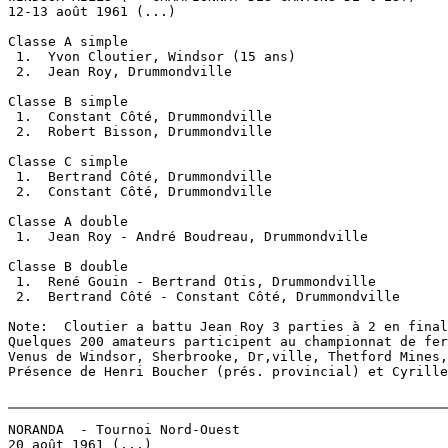
12-13 août 1961 (...)

Classe A simple

 1.  Yvon Cloutier, Windsor (15 ans)

 2.  Jean Roy, Drummondville

Classe B simple

 1.  Constant Côté, Drummondville

 2.  Robert Bisson, Drummondville

Classe C simple

 1.  Bertrand Côté, Drummondville

 2.  Constant Côté, Drummondville

Classe A double

 1.  Jean Roy - André Boudreau, Drummondville

Classe B double

 1.  René Gouin - Bertrand Otis, Drummondville

 2.  Bertrand Côté - Constant Côté, Drummondville

Note:  Cloutier a battu Jean Roy 3 parties à 2 en final
Quelques 200 amateurs participent au championnat de fer
Venus de Windsor, Sherbrooke, Dr,ville, Thetford Mines,
Présence de Henri Boucher (prés. provincial) et Cyrille
NORANDA  - Tournoi Nord-Ouest

20 août 1961 (...)
