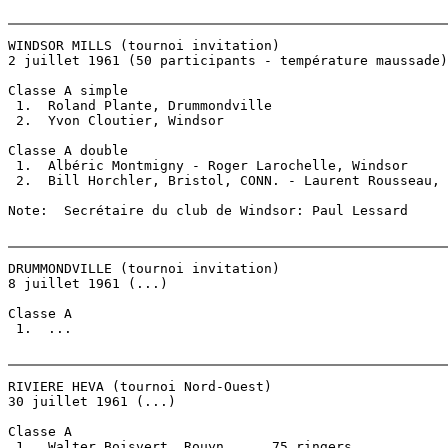
WINDSOR MILLS (tournoi invitation)

2 juillet 1961 (50 participants - température maussade)

Classe A simple

 1.  Roland Plante, Drummondville

 2.  Yvon Cloutier, Windsor

Classe A double

 1.  Albéric Montmigny - Roger Larochelle, Windsor

 2.  Bill Horchler, Bristol, CONN. - Laurent Rousseau, 
Note:  Secrétaire du club de Windsor: Paul Lessard

DRUMMONDVILLE (tournoi invitation)

8 juillet 1961 (...)

Classe A

 1.  ...

RIVIERE HEVA (tournoi Nord-Ouest)

30 juillet 1961 (...)

Classe A

 1.  Walter Boisvert, Rouyn      75 ringers
