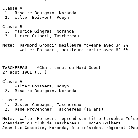
Classe A

 1.  Rosaire Bourgoin, Noranda

 2.  Walter Boisvert, Rouyn

Classe B

 1.  Maurice Gingras, Noranda

 2.  Lucien Gilbert, Taschereau

Note:  Raymond Grondin meilleure moyenne avec 34.2%

       Walter Boisvert, meilleure partie avec 63.6%.

TASCHEREAU  - *Championnat du Nord-Ouest

27 août 1961 (...)

Classe A

 1.  Walter Boisvert, Rouyn

 2.  Rosaire Bourgoin, Noranda

Classe B

 1.  Gaston Campagna, Taschereau

 2.  René Provencher, Taschereau (16 ans)

Note:  Walter Boisvert reprend son titre (trophée Molso
Président du club de Taschereau:  Lucien Gilbert.

Jean-Luc Gosselin, Noranda, élu président régional (Pau