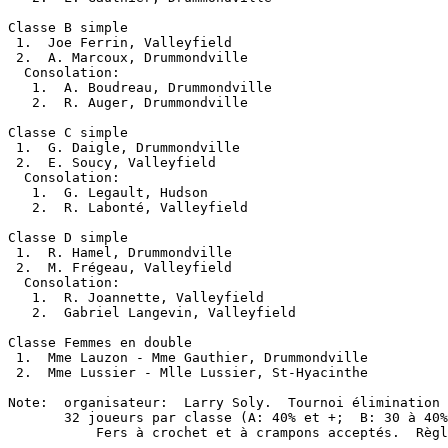
Classe B simple

 1.  Joe Ferrin, Valleyfield

 2.  A. Marcoux, Drummondville

  Consolation:

   1.  A. Boudreau, Drummondville

   2.  R. Auger, Drummondville

Classe C simple

 1.  G. Daigle, Drummondville

 2.  E. Soucy, Valleyfield

  Consolation:

   1.  G. Legault, Hudson

   2.  R. Labonté, Valleyfield

Classe D simple

 1.  R. Hamel, Drummondville

 2.  M. Frégeau, Valleyfield

  Consolation:

   1.  R. Joannette, Valleyfield

   2.  Gabriel Langevin, Valleyfield

Classe Femmes en double

 1.  Mme Lauzon - Mme Gauthier, Drummondville

 2.  Mme Lussier - Mlle Lussier, St-Hyacinthe

Note:  organisateur:  Larry Soly.  Tournoi élimination 
       32 joueurs par classe (A: 40% et +;  B: 30 à 40%
	   Fers à crochet et à crampons acceptés.  Règlement du Dominion en vigueur.
